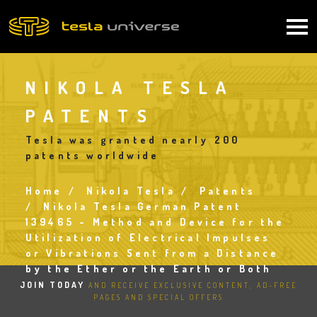
Skip
to
Main
main
content
navigation
NIKOLA TESLA
PATENTS
Tesla was granted nearly 200
patents worldwide
Home
Nikola Tesla
Patents
Breadcrumb
Nikola Tesla German Patent
139465 - Method and Device for the
Utilization of Electrical Impulses
or Vibrations Sent from a Distance
by the Ether or the Earth or Both
JOIN TODAY
AND RECEIVE EXCLUSIVE CONTENT, AD-FREE
PAGES AND SPECIAL OFFERS