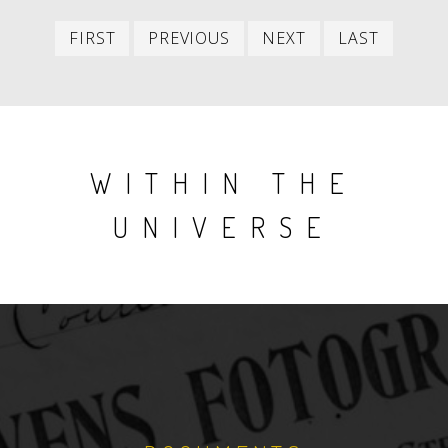
First
Previous
Next
Last
FIRST
PREVIOUS
NEXT
LAST
item
item
item
item
WITHIN THE
UNIVERSE